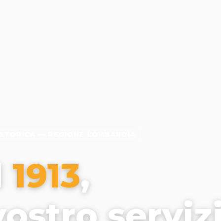
 STORICA — REGIONE LOMBARDIA
l
1913
,
vostro serviz