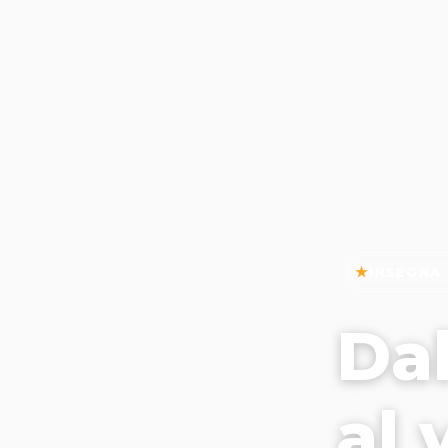
INSEGNA
Da
al 