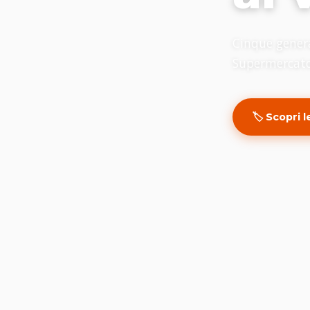
Cinque genera
Supermercato,
🏷️ Scopri 