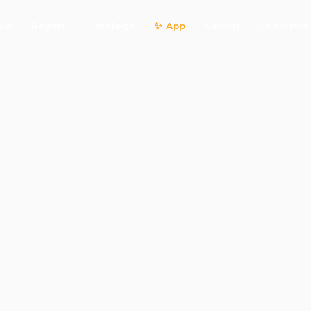
amo
Reparti
Catalogo
✨ App
Servizi
Le Nostre