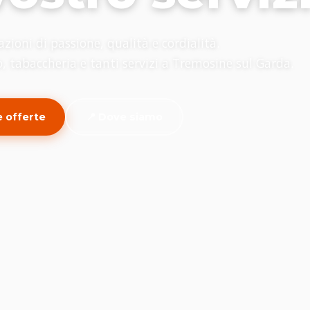
zioni di passione, qualità e cordialità.
 tabaccheria e tanti servizi a Tremosine sul Garda.
le offerte
📍 Dove siamo