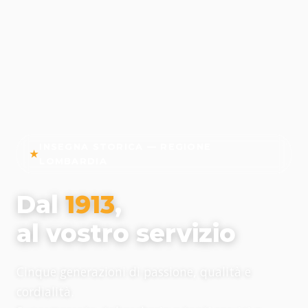
INSEGNA STORICA — REGIONE
LOMBARDIA
Dal
1913
,
al vostro servizio
Cinque generazioni di passione, qualità e
cordialità.